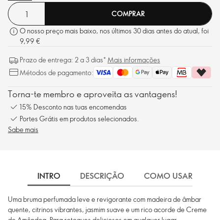
COMPRAR
O nosso preço mais baixo, nos últimos 30 dias antes do atual, foi
9,99 €
Prazo de entrega: 2 a 3 dias*
Mais informações
Métodos de pagamento:
Torna-te membro e aproveita as vantagens!
15% Desconto nas tuas encomendas
Portes Grátis em produtos selecionados.
Sabe mais
INTRO
DESCRIÇÃO
COMO USAR
I
Uma bruma perfumada leve e revigorante com madeira de âmbar
quente, citrinos vibrantes, jasmim suave e um rico acorde de Creme
de Amêndoa. Para retoques deliciosos em qualquer lugar.