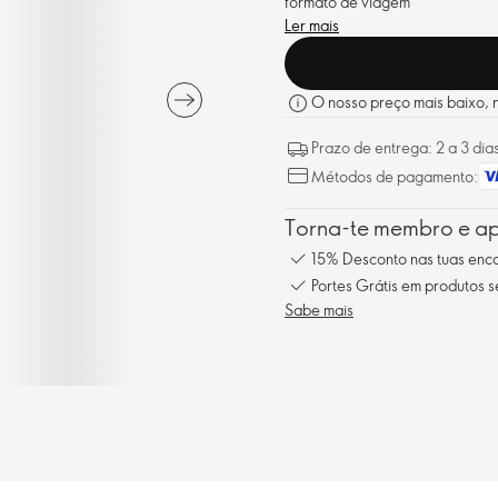
formato de viagem
Ler mais
O nosso preço mais baixo, no
Prazo de entrega: 2 a 3 dia
Métodos de pagamento:
Torna-te membro e ap
15% Desconto nas tuas en
Portes Grátis em produtos 
Sabe mais