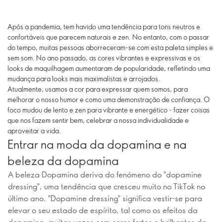
Após a pandemia, tem havido uma tendência para tons neutros e
confortáveis que parecem naturais e zen. No entanto, com o passar
do tempo, muitas pessoas aborreceram-se com esta paleta simples e
sem som. No ano passado, as cores vibrantes e expressivas e os
looks de maquilhagem aumentaram de popularidade, refletindo uma
mudança para looks mais maximalistas e arrojados.
Atualmente, usamos a cor para expressar quem somos, para
melhorar o nosso humor e como uma demonstração de confiança. O
foco mudou de lento e zen para vibrante e energético - fazer coisas
que nos fazem sentir bem, celebrar a nossa individualidade e
aproveitar a vida.
Entrar na moda da dopamina e na
beleza da dopamina
A beleza Dopamina deriva do fenómeno do "dopamine
dressing", uma tendência que cresceu muito no TikTok no
último ano. "Dopamine dressing" significa vestir-se para
elevar o seu estado de espírito, tal como os efeitos da
dopamina, muitas vezes com cores fortes e brilhantes da