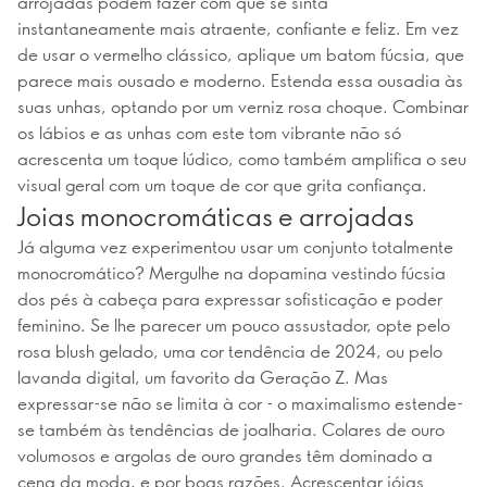
arrojadas podem fazer com que se sinta
instantaneamente mais atraente, confiante e feliz. Em vez
de usar o vermelho clássico, aplique um batom fúcsia, que
parece mais ousado e moderno. Estenda essa ousadia às
suas unhas, optando por um verniz rosa choque. Combinar
os lábios e as unhas com este tom vibrante não só
acrescenta um toque lúdico, como também amplifica o seu
visual geral com um toque de cor que grita confiança.
Joias monocromáticas e arrojadas
Já alguma vez experimentou usar um conjunto totalmente
monocromático? Mergulhe na dopamina vestindo fúcsia
dos pés à cabeça para expressar sofisticação e poder
feminino. Se lhe parecer um pouco assustador, opte pelo
rosa blush gelado, uma cor tendência de 2024, ou pelo
lavanda digital, um favorito da Geração Z. Mas
expressar-se não se limita à cor - o maximalismo estende-
se também às tendências de joalharia. Colares de ouro
volumosos e argolas de ouro grandes têm dominado a
cena da moda, e por boas razões. Acrescentar jóias