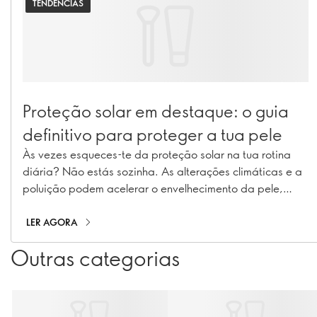
TENDÊNCIAS
Proteção solar em destaque: o guia
definitivo para proteger a tua pele
Às vezes esqueces-te da proteção solar na tua rotina
diária? Não estás sozinha. As alterações climáticas e a
poluição podem acelerar o envelhecimento da pele,
contribuindo para hiperpigmentação, rídulas e perda de
colagénio. Com a nossa seleção de essenciais de
LER AGORA
proteção solar, desde protetores solares a hidratantes
Outras categorias
com FPS e maquilhagem com proteção solar, podes
manter a tua pele protegida e luminosa durante todo o
ano!