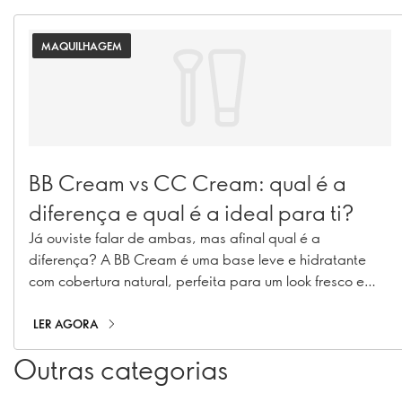
MAQUILHAGEM
BB Cream vs CC Cream: qual é a
diferença e qual é a ideal para ti?
Já ouviste falar de ambas, mas afinal qual é a
diferença? A BB Cream é uma base leve e hidratante
com cobertura natural, perfeita para um look fresco e
luminoso. Já a CC Cream foi criada para ajudar a
corrigir o tom da pele, oferecendo uma cobertura mais
LER AGORA
elevada para uniformizar a tez e disfarçar vermelhidão,
Outras categorias
manchas ou sinais de fadiga. Apesar de ambas serem
fórmulas multifunções que conquistaram o mundo da