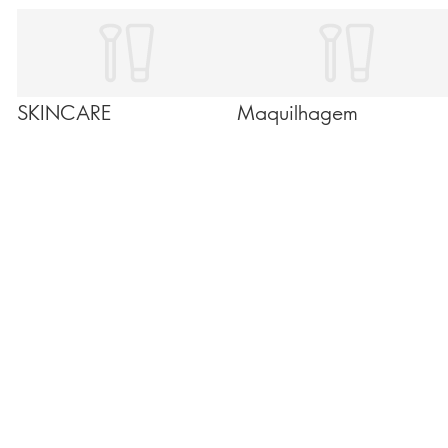
beleza, não funcionam exatamente da mesma forma.
Perceber o que cada uma oferece vai ajudar-te a
escolher a opção ideal para a tua pele e para a tua
rotina diária. Vamos simplificar!
SKINCARE
Maquilhagem