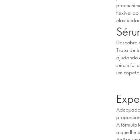
preenchime
flexível a
elasticida
Séru
Descobre 
Trata de t
ajudando a
sérum foi 
um aspeto 
Expe
Adequado p
proporcion
A fórmula 
o que lhe 
Aplica uma