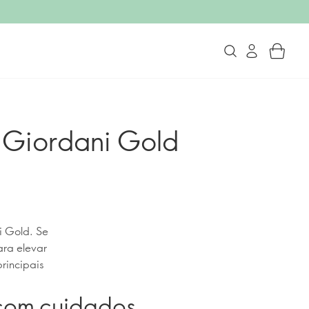
 Giordani Gold
i Gold. Se
ara elevar
rincipais
 com cuidados