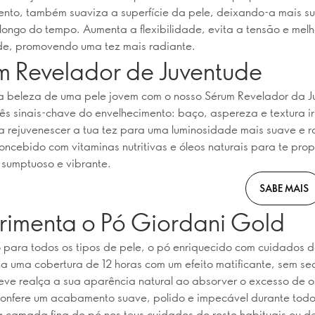
nto, também suaviza a superfície da pele, deixando-a mais s
o longo do tempo. Aumenta a flexibilidade, evita a tensão e mel
de, promovendo uma tez mais radiante.
m Revelador de Juventude
a beleza de uma pele jovem com o nosso Sérum Revelador da J
rês sinais-chave do envelhecimento: baço, aspereza e textura ir
 rejuvenescer a tua tez para uma luminosidade mais suave e r
concebido com vitaminas nutritivas e óleos naturais para te pro
sumptuoso e vibrante.
SABE MAIS
rimenta o Pó Giordani Gold
ara todos os tipos de pele, o pó enriquecido com cuidados d
a uma cobertura de 12 horas com um efeito matificante, sem sec
leve realça a sua aparência natural ao absorver o excesso de 
confere um acabamento suave, polido e impecável durante todo
 camada fina do pó nos teus cuidados do rosto habituais ou d