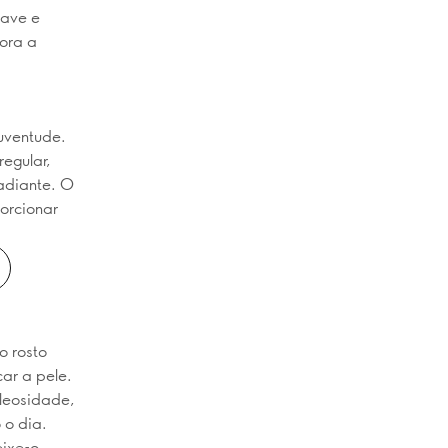
uave e
hora a
uventude.
regular,
adiante. O
porcionar
o rosto
ar a pele.
oleosidade,
 o dia.
eixe-o