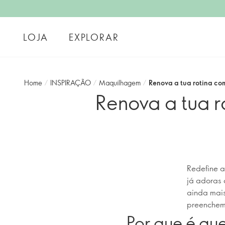
LOJA
EXPLORAR
Home
/
INSPIRAÇÃO
/
Maquilhagem
/
Renova a tua rotina co
Renova a tua 
Redefine 
já adoras 
ainda mais
preenchem 
Por que é qu