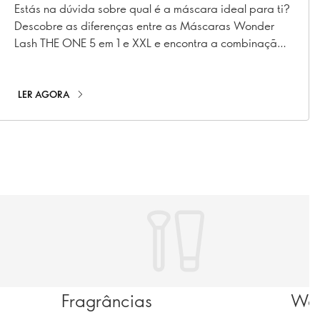
em 1 vs XXL – qual é a
Estás na dúvida sobre qual é a máscara ideal para ti?
Descobre as diferenças entre as Máscaras Wonder
certa para ti?
Lash THE ONE 5 em 1 e XXL e encontra a combinação
perfeita para as tuas pestanas.
LER AGORA
Fragrâncias
Wel