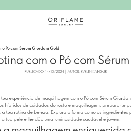
m o Pó com Sérum Giordani Gold
rotina com o Pó com Sérum
PUBLICADO: 14/10/2024 | AUTOR: EVELIN KANGUR
a tua experiência de maquilhagem com o Pó com Sérum Giordan
os híbridos de cuidados do rosto e maquilhagem, prepara-te p
 a tua rotina de beleza. Explora a forma como os ingredientes p
a tua pele e lhe dão uma luminosidade saudável e jovem.
e a maquilhagem enriquecida