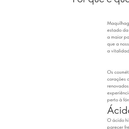
Maquilhag
estado da 
a maior pa
que a nos
a vitalidad
Os cosmét
corações d
renovados 
experiênc
perto à fó
Ácid
O ácido hi
parecer fr