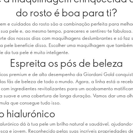
do rosto é boa para ti?
em e cuidados do rosto são a combinação perfeita para melho
sua pele e, ao mesmo tempo, pareceres e sentires-te fabulosa
rte dos nossos dias com maquilhagens deslumbrantes e só faz 
sa pele beneficie disso. Escolher uma maquilhagem que també
e da tua pele é muito inteligente.
Espreita os pós de beleza
icos premium e de alto desempenho da Giordani Gold conquis
as fãs de beleza de todo o mundo. Agora, a linha está a receb
com ingredientes revitalizantes para um acabamento matifica
ia suave e uma cobertura de longa duração. Vamos dar uma ol
rmula que consegue tudo isso.
o hialurónico
alurónico dá à tua pele um brilho natural e saudável, ajudando
esca e jovem. Reconhecido pelas suas incríveis propriedades d