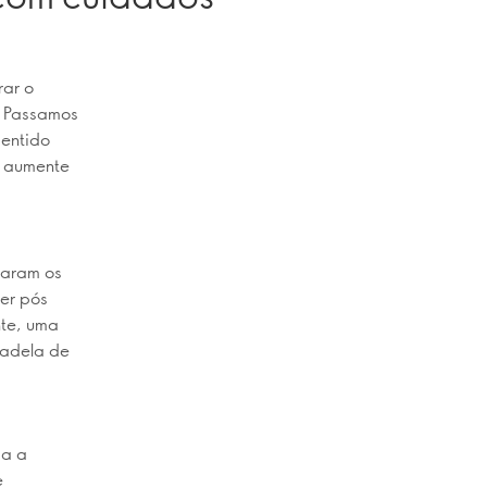
rar o
. Passamos
sentido
m aumente
taram os
er pós
nte, uma
hadela de
-a a
e