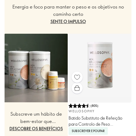
Energia e foco para manter o peso e os objetivos no
caminho certo
SENTE O IMPULSO
(
805
)
WELLOSOPHY
Subscreve um hábito de
Batido Substituto de Refeição
bem-estar que
para Controlo de Peso
recompensa
DESCOBRE OS BENEFÍCIOS
Wellosophy - Chocolate
SUBSCREVER E POUPAR