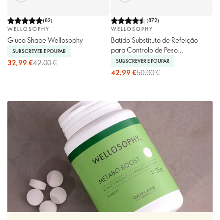
(
82
)
(
872
)
WELLOSOPHY
WELLOSOPHY
Gluco Shape Wellosophy
Batido Substituto de Refeição
para Controlo de Peso
SUBSCREVER E POUPAR
Wellosophy - Baunilha
SUBSCREVER E POUPAR
32,99 €
42,00 €
42,99 €
50,00 €