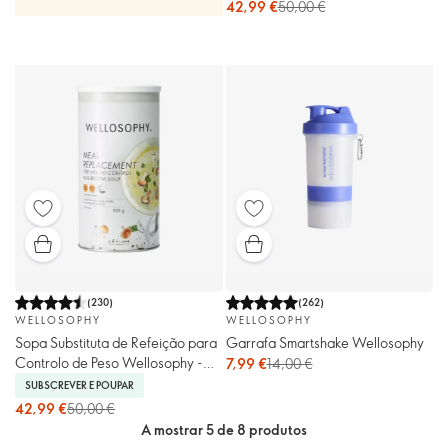
42,99 €
50,00 €
(
230
)
(
262
)
WELLOSOPHY
WELLOSOPHY
Sopa Substituta de Refeição para
Garrafa Smartshake Wellosophy
Controlo de Peso Wellosophy -
7,99 €
14,00 €
Cogumelos
SUBSCREVER E POUPAR
42,99 €
50,00 €
A mostrar 5 de 8 produtos