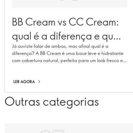
BB Cream vs CC Cream:
qual é a diferença e qual
é a ideal para ti?
Já ouviste falar de ambas, mas afinal qual é a
diferença? A BB Cream é uma base leve e hidratante
com cobertura natural, perfeita para um look fresco e
luminoso. Já a CC Cream foi criada para ajudar a
corrigir o tom da pele, oferecendo uma cobertura mais
elevada para uniformizar a tez e disfarçar
LER AGORA
vermelhidão, manchas ou sinais de fadiga. Apesar de
ambas serem fórmulas multifunções que conquistaram
Outras categorias
o mundo da beleza, não funcionam exatamente da
mesma forma. Perceber o que cada uma oferece vai
ajudar-te a escolher a opção ideal para a tua pele e
para a tua rotina diária. Vamos simplificar!