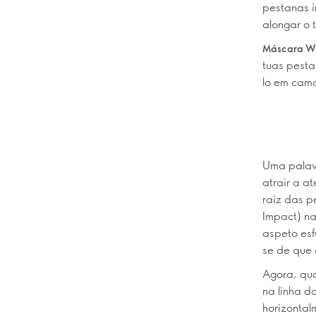
pestanas i
alongar o 
Máscara Wo
tuas pesta
lo em cam
Uma palavr
atrair a a
raiz das p
Impact) na
aspeto es
se de que 
Agora, qu
na linha d
horizontal