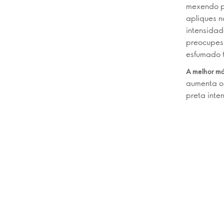
mexendo pa
apliques n
intensidad
preocupes 
esfumado t
A melhor m
aumenta o
preta inte