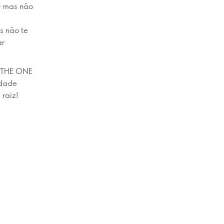
 - mas não
s não te
ar
 THE ONE
idade
 raiz!