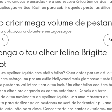
is volumosas e ousadas - e a sua escova única tem cerdas n
plicação vertical fácil, ou para cobrir aquelas pestanas difícei
 criar mega volume de pesta
na aplicação ondulante e em ziguezague.
IS
S
onga o teu olhar felino Brigitte
ot
um eyeliner líquido com efeito felino? Quer optes por um estilo 
 sem esforço, ou por um estilo Hollywood mais glamoroso - este
 pestanas vai intensificar o teu look. Um olhar felino cool tem t
r o olhar, prolongando os cantos exteriores. Depois de teres
do o teu movimento de eyeliner líquido, usa uma máscara de
o para deslizar pelas pestanas no sentido horizontal - puxan
de lado, não para cima. Concentra-te nos cantos exteriores, m