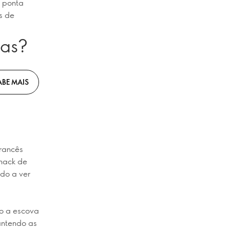
a ponta
s de
nas?
ABE MAIS
francês
 hack de
udo a ver
do a escova
antendo as