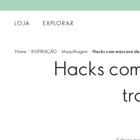
LOJA
EXPLORAR
Home
/
INSPIRAÇÃO
/
Maquilhagem
/
Hacks com máscara de p
Hacks com
tr
Sabias qu