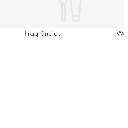
Fragrâncias
Wel