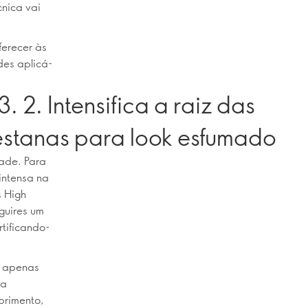
cnica vai
ferecer às
des aplicá-
3. 2. Intensifica a raiz das
stanas para look esfumado
dade. Para
intensa na
s High
guires um
tificando-
e apenas
va
primento,