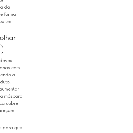
ra da
de forma
 ou um
olhar
 deves
stanas com
vendo a
duto,
 aumentar
r a máscara
ica cobre
pareçam
s para que