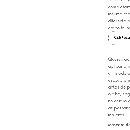
completam
mesma form
diferente 
efeito fel
SABE MA
Queres aum
aplicar a 
um modela
escova em 
antes de p
o olho, se
no centro 
as pestana
maiores.
Máscara de