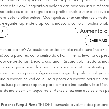
ente o teu look? Enquanto a maioria das pessoas usa a másca
a todos os dias, o segredo dos profissionais é usar a escova 
para obter efeitos únicos. Quer queiras criar um olhar esfumado
ino elegante, aprende a aplicar a máscara como um profissional.
1. Aumenta o 
IS
SABE MAIS
entar o olhar? As pestanas estão em alta nesta tendência - e
máscara para realçar o centro do olho. Primeiro, levanta as pe
dor de pestanas. Depois, usa uma máscara volumizadora, mo
ziguezague na raiz das pestanas para depositar bastante pro
assar para as pontas. Agora vem o segredo profissional: para
gura a escova na vertical e usa a ponta da escova para aplica
das tuas pestanas (aponta para cima da tua pupila). Esta técn
s do meio com um toque mais intenso e faz com que os olhos 
aumenta o volume das pestana
 Pestanas Pump & Plump THE ONE: