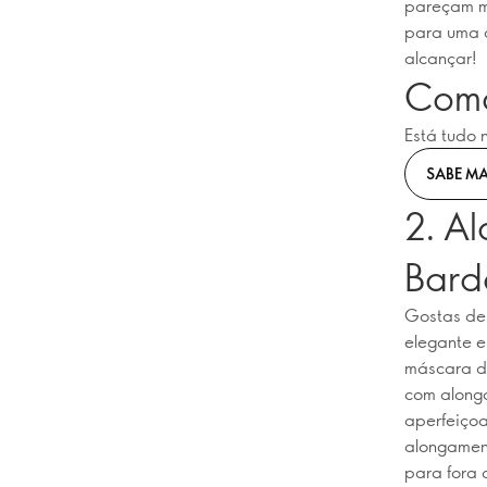
pareçam ma
para uma a
alcançar!
Como
Está tudo 
SABE MA
2. Al
Bard
Gostas de 
elegante e
máscara de
com alonga
aperfeiçoa
alongament
para fora 