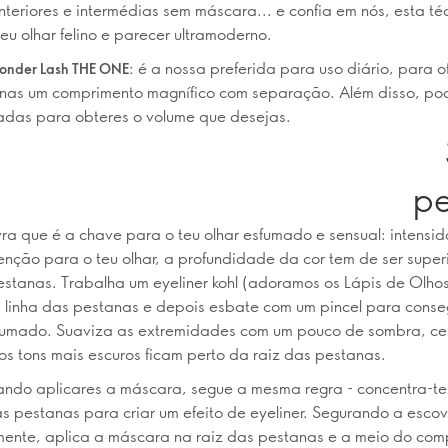
nteriores e intermédias sem máscara... e confia em nós, esta té
teu olhar felino e parecer ultramoderno.
é a nossa preferida para uso diário, para o
nder Lash THE ONE:
nas um comprimento magnífico com separação. Além disso, po
adas para obteres o volume que desejas.
pe
a que é a chave para o teu olhar esfumado e sensual: intensi
tenção para o teu olhar, a profundidade da cor tem de ser super
estanas. Trabalha um eyeliner kohl (adoramos os Lápis de Olho
 linha das pestanas e depois esbate com um pincel para conse
fumado. Suaviza as extremidades com um pouco de sombra, cer
os tons mais escuros ficam perto da raiz das pestanas.
ando aplicares a máscara, segue a mesma regra - concentra-t
as pestanas para criar um efeito de eyeliner. Segurando a esco
mente, aplica a máscara na raiz das pestanas e a meio do com