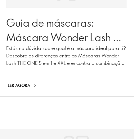
Guia de máscaras:
Máscara Wonder Lash 5
em 1 vs XXL – qual é a
Estás na dúvida sobre qual é a máscara ideal para ti?
Descobre as diferenças entre as Máscaras Wonder
certa para ti?
Lash THE ONE 5 em 1 e XXL e encontra a combinação
perfeita para as tuas pestanas.
LER AGORA