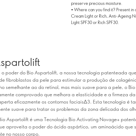
preserve precious moisture.
• Where can you find it? Present in 
Cream Light or Rich, Anti-Ageing N
Light SPF30 or Rich SPF30.
spartolift
o poder do Bio Aspartolift, a nossa tecnologia patenteada que
 de fibroblastos da pele para estimular a produção de colagén
 semelhante ao do retinol, mas mais suave para a pele, o Bio 
camente comprovado que melhora a elasticidade e a firmeza da 
aperta eficazmente os contornos faciaisΔ3. Esta tecnologia é 
mente suave para tratar os problemas da zona delicada dos olh
io Aspartolift é uma Tecnologia Bio Activating Novage+ paten
ue aproveita o poder do ácido aspártico, um aminoácido que 
te no nosso corpo.