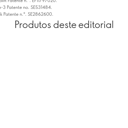
lift Patente n.º. EP11797020.
e-3 Patente no. SE531484.
ck Patente n.º. SE2862600.
Produtos deste editorial