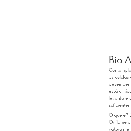
Bio A
Contemple 
as células
desempenho
está clini
levanta e 
suficiente
O que é? B
Oriflame q
naturalmen