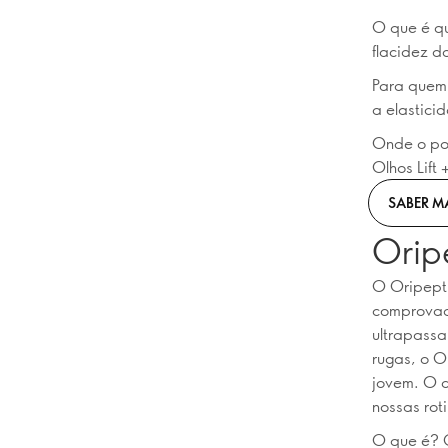
O que é qu
flacidez d
Para quem
a elasticid
Onde o pod
Olhos Lift
SABER M
Orip
O Oripeptí
comprovad
ultrapassa
rugas, o O
jovem. O 
nossas ro
O que é? 