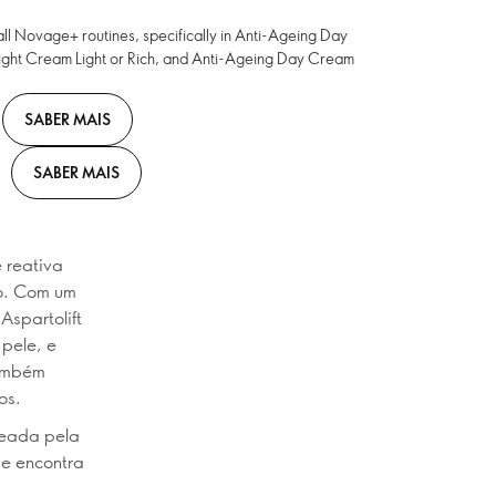
all Novage+ routines, specifically in Anti-Ageing Day
ight Cream Light or Rich, and Anti-Ageing Day Cream
SABER MAIS
SABER MAIS
 reativa
io. Com um
Aspartolift
pele, e
também
os.
teada pela
se encontra