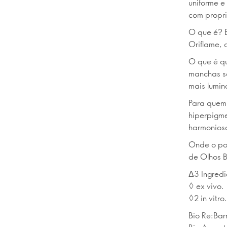
uniforme e
com propr
O que é? B
Oriflame, 
O que é qu
manchas so
mais lumin
Para quem 
hiperpigme
harmonios
Onde o pod
de Olhos B
Δ3 Ingredi
◊ ex vivo.
◊2 in vitro.
Bio Re:Bar