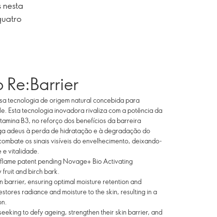
 nesta
quatro
o Re:Barrier
sa tecnologia de origem natural concebida para
le. Esta tecnologia inovadora rivaliza com a potência da
tamina B3, no reforço dos benefícios da barreira
Diga adeus à perda de hidratação e à degradação do
combate os sinais visíveis do envelhecimento, deixando-
 e vitalidade.
Oriflame patent pending Novage+ Bio Activating
fruit and birch bark.
in barrier, ensuring optimal moisture retention and
estores radiance and moisture to the skin, resulting in a
on.
 seeking to defy ageing, strengthen their skin barrier, and