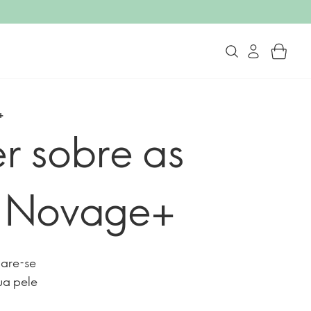
+
r sobre as
g Novage+
pare-se
ua pele