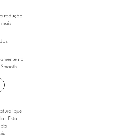
ma redução
e mais
 das
camente no
e Smooth
atural que
ar. Esta
 da
ais