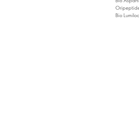
Bio Asparto
Oripeptid
Bio Lumilo