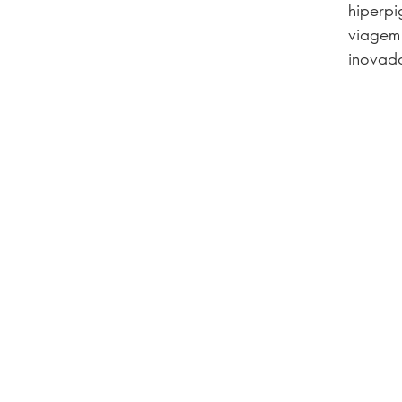
hiperpi
viagem 
inovado