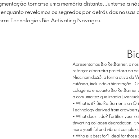
gmentação torna-se uma memória distante. Junte-se a nós
enquanto revelamos os segredos por detrás das nossas 
ras Tecnologias Bio Activating Novage+.
Bi
Apresentamos Bio Re:Barrier, a nos
reforçar a barreira protetora da pe
NiacinamidaΔ3, a forma ativa da Vi
cutânea, incluindo a hidratação. 
colagénio enquanto Bio Re:Barrier 
a com uma tez que irradia juventude
• What is it? Bio Re:Barrier is an 
Technology derived from crowberry 
• What does it do? Fortifies your sk
thwarting collagen degradation. It r
more youthful and vibrant complexi
• Who is it best for? Ideal for those