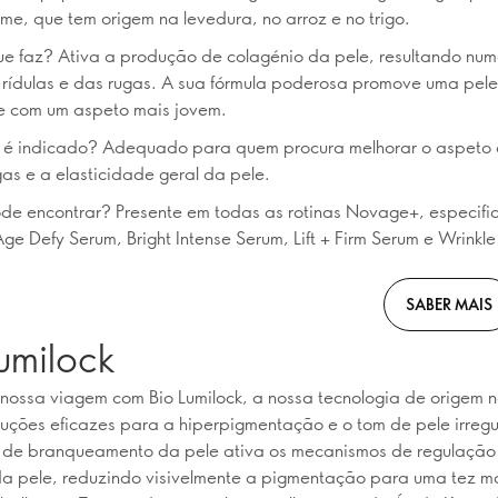
ame, que tem origem na levedura, no arroz e no trigo.
e faz? Ativa a produção de colagénio da pele, resultando nu
s rídulas e das rugas. A sua fórmula poderosa promove uma pel
 e com um aspeto mais jovem.
 é indicado? Adequado para quem procura melhorar o aspeto
ugas e a elasticidade geral da pele.
e encontrar? Presente em todas as rotinas Novage+, especifi
Age Defy Serum, Bright Intense Serum, Lift + Firm Serum e Wrinkl
SABER MAIS
umilock
nossa viagem com Bio Lumilock, a nossa tecnologia de origem n
luções eficazes para a hiperpigmentação e o tom de pele irregul
a de branqueamento da pele ativa os mecanismos de regulação
a pele, reduzindo visivelmente a pigmentação para uma tez m