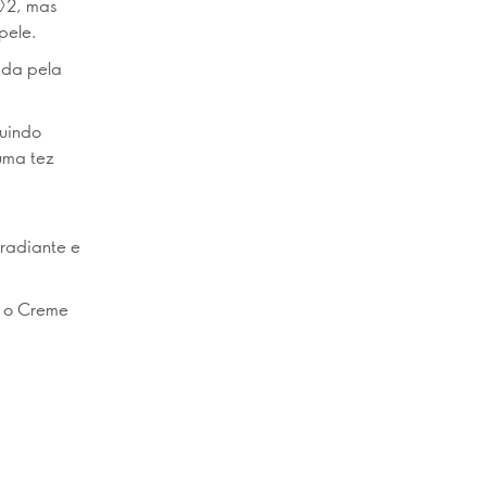
◊2, mas
pele.
ada pela
luindo
uma tez
radiante e
, o Creme