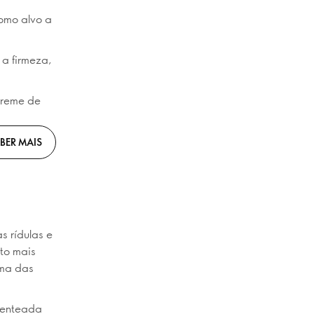
omo alvo a
a firmeza,
Creme de
BER MAIS
 rídulas e
eto mais
uma das
tenteada