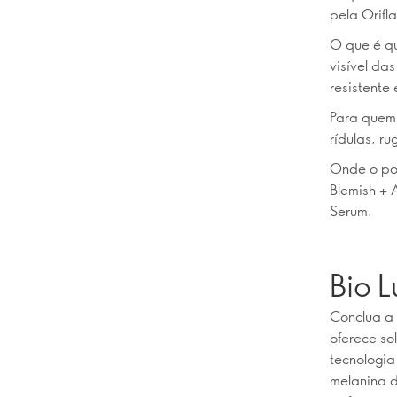
pela Orifl
O que é qu
visível da
resistente
Para quem
rídulas, r
Onde o pod
Blemish + 
Serum.
Bio L
Conclua a 
oferece so
tecnologi
melanina d