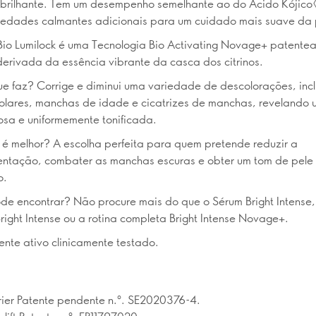
 brilhante. Tem um desempenho semelhante ao do Ácido Kójico
iedades calmantes adicionais para um cuidado mais suave da 
io Lumilock é uma Tecnologia Bio Activating Novage+ patente
derivada da essência vibrante da casca dos citrinos.
e faz? Corrige e diminui uma variedade de descolorações, inc
lares, manchas de idade e cicatrizes de manchas, revelando 
osa e uniformemente tonificada.
é melhor? A escolha perfeita para quem pretende reduzir a
ntação, combater as manchas escuras e obter um tom de pele 
o.
e encontrar? Não procure mais do que o Sérum Bright Intense
right Intense ou a rotina completa Bright Intense Novage+.
ente ativo clinicamente testado.
rier Patente pendente n.º. SE2020376-4.