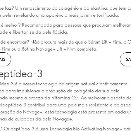
e faz? Um renascimento do colagénio e da elastina, que tem c
a pele, revelando uma aparência mais jovem e tonificada.
 é melhor? Recomendado para pessoas que procuram melhorar 
ade e libertar-se da pele flácida.
e encontrar? Não procure mais do que o Sérum Lift + Firm, o 
 + Firm ou a Rotina Novage+ Lift + Firm completa.
AIS
SA
eptídeo-3
deo-3 é a nossa tecnologia de origem natural cientificamente
a para impulsionar a produção de colagénio da sua pele -
ndo mesmo a proeza da Vitamina C◊. Ao melhorar o aspeto das
ripeptídeo-3 contribui para uma pele mais resistente e de asp
coração do Novage+, esta tecnologia está presente em cada 
tinas de cuidados da pele Novage+.
O Oripeptídeo-3 é uma Tecnologia Bio Activating Novage+ pa