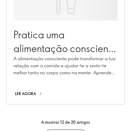
Pratica uma
alimentação consciente
para uma versão mais
A alimentação consciente pode transformar a tua
relação com a comida e ajudar-te a sentir-te
saudável de ti!
melhor tanto no corpo como na mente. Aprende
como com a Dietista Registada Marlene
Nordlander.
LER AGORA
A mostrar 12 de 20 artigos