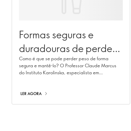
Formas seguras e
duradouras de perder
peso pela tua saúde
Como é que se pode perder peso de forma
segura e mantê-lo? O Professor Claude Marcus
do Instituto Karolinska, especialista em
obesidade, e a Nutricionista Registada Caroline
Cummins exploram esta questão.
LER AGORA