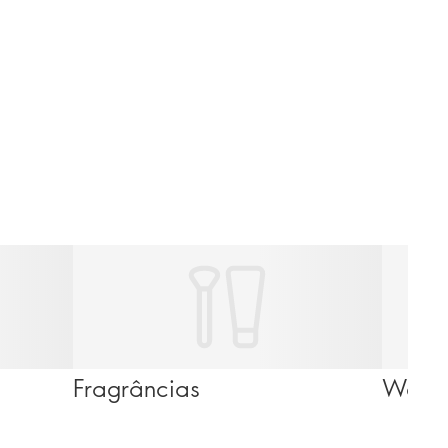
Fragrâncias
Wello