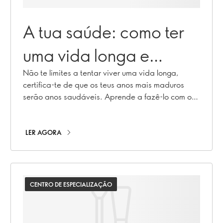
A tua saúde: como ter
uma vida longa e
saudável
Não te limites a tentar viver uma vida longa,
certifica-te de que os teus anos mais maduros
serão anos saudáveis. Aprende a fazê-lo com o
Dr. Brendan Egan PhD, Professor Associado da
Dublin City University
LER AGORA
CENTRO DE ESPECIALIZAÇÃO