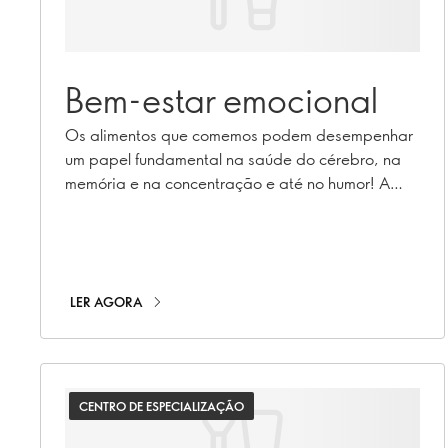
Bem-estar emocional
Os alimentos que comemos podem desempenhar
um papel fundamental na saúde do cérebro, na
memória e na concentração e até no humor! A
nutricionista registrada Caroline Cummins conduz-
nos neste tema através da sua pesquisa.
LER AGORA
CENTRO DE ESPECIALIZAÇÃO