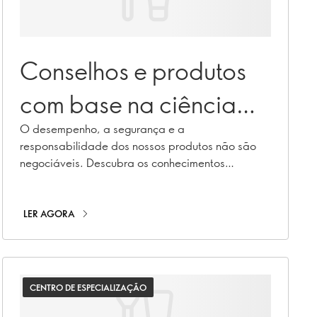
Conselhos e produtos
com base na ciência
em que pode confiar
O desempenho, a segurança e a
responsabilidade dos nossos produtos não são
negociáveis. Descubra os conhecimentos
científicos que estão na base de tudo o que
fazemos.
LER AGORA
CENTRO DE ESPECIALIZAÇÃO