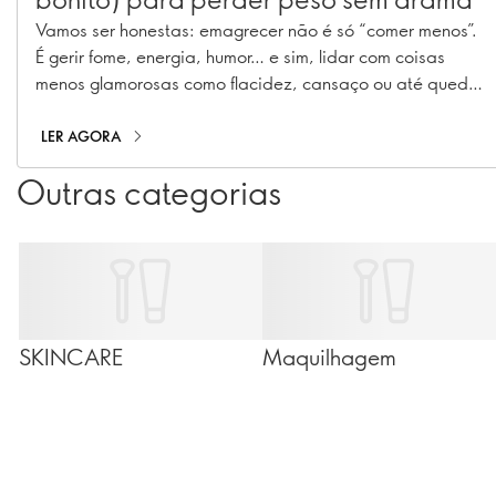
Vamos ser honestas: emagrecer não é só “comer menos”.
É gerir fome, energia, humor… e sim, lidar com coisas
menos glamorosas como flacidez, cansaço ou até queda
de cabelo 😅<br/> A boa notícia? Com os aliados
certos, dá para fazer isto de forma equilibrada — e sair
LER AGORA
do outro lado não só mais leve, mas também mais
Outras categorias
luminosa.<br/>
SKINCARE
Maquilhagem