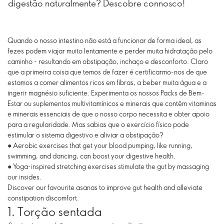
digestão naturalmente? Descobre connosco!
Quando o nosso intestino não está a funcionar de forma ideal, as
fezes podem viajar muito lentamente e perder muita hidratação pelo
caminho - resultando em obstipação, inchaço e desconforto. Claro
que a primeira coisa que temos de fazer é certificarmo-nos de que
estamos a comer alimentos ricos em fibras, a beber muita água e a
ingerir magnésio suficiente. Experimenta os nossos Packs de Bem-
Estar ou suplementos multivitamínicos e minerais que contêm vitaminas
e minerais essenciais de que o nosso corpo necessita e obter apoio
para a regularidade. Mas sabias que o exercício físico pode
estimular o sistema digestivo e aliviar a obstipação?
● Aerobic exercises that get your blood pumping, like running,
swimming, and dancing, can boost your digestive health.
● Yoga-inspired stretching exercises stimulate the gut by massaging
our insides.
Discover our favourite asanas to improve gut health and alleviate
constipation discomfort.
1. Torção sentada