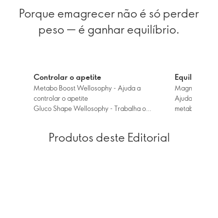
Porque emagrecer não é só perder
peso — é ganhar equilíbrio.
Controlar o apetite
Equilibrar e
Metabo Boost Wellosophy - Ajuda a
Magnésio e Vi
controlar o apetite
Ajuda a reduzi
Gluco Shape Wellosophy - Trabalha o
metabolismo e
equilíbrio do açúcar no sangue, evitando
Wellness Pack
picos e quebras que levam aos desejos.
completa de mi
Produtos deste Editorial
tudo a funciona